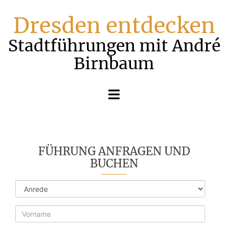
Zum
Dresden entdecken
Inhalt
springen
Stadtführungen mit André
Birnbaum
Menü
umschalten
FÜHRUNG ANFRAGEN UND
BUCHEN
Anrede
Vorname